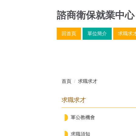
跳
到
諮商衛保就業中心
主
要
回首頁
單位簡介
求職求
內
容
區
首頁
求職求才
求職求才
軍公教機會
求職須知