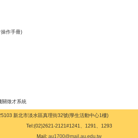
含操作手冊)
機關徵才系統
ss:25103 新北市淡水區真理街32號(學生活動中心1樓)
Tel:(02)2621-2121#1241、1291、1293
Mail:
au1700@mail.au.edu.tw