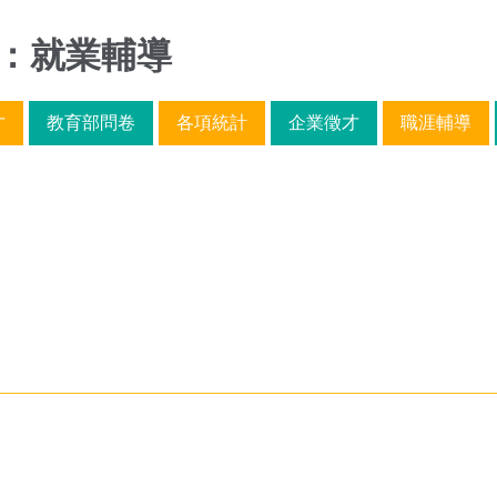
：就業輔導
才
教育部問卷
各項統計
企業徵才
職涯輔導