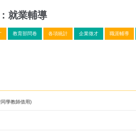
：就業輔導
才
教育部問卷
各項統計
企業徵才
職涯輔導
迎同學教師借用)