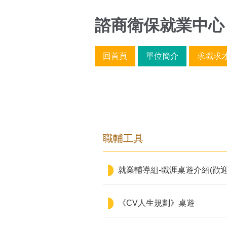
跳
到
諮商衛保就業中心
主
要
回首頁
單位簡介
求職求
內
容
區
職輔工具
就業輔導組-職涯桌遊介紹(歡
《CV人生規劃》桌遊