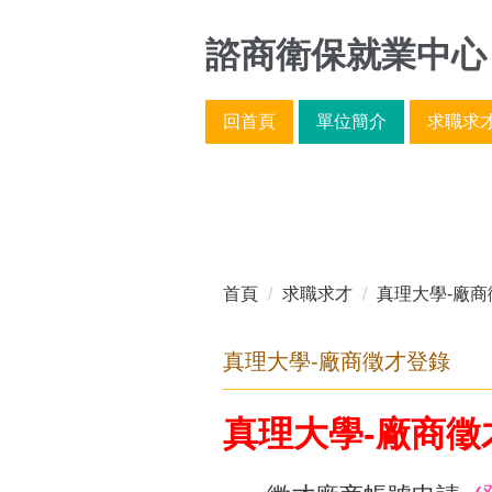
跳
到
諮商衛保就業中心
主
要
回首頁
單位簡介
求職求
內
容
區
首頁
求職求才
真理大學-廠商
真理大學-廠商徵才登錄
真理大學-廠商徵