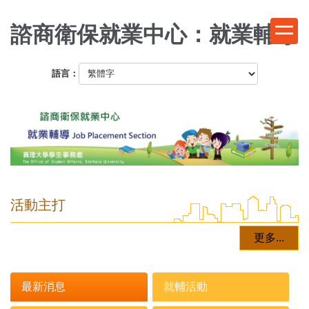
跳
到
諮商衛保就業中心：就業輔導
主
要
語言：
內
容
區
活動主打
更多...
最新消息
就輔活動