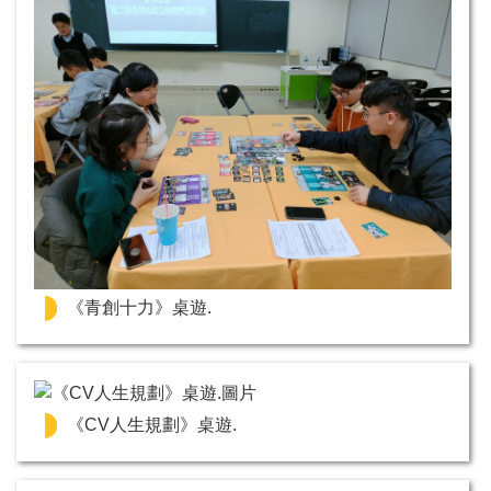
《青創十力》桌遊.
《CV人生規劃》桌遊.