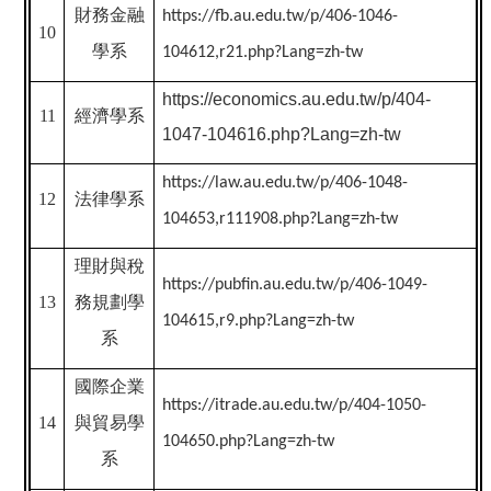
財務金融
https://fb.au.edu.tw/p/406-1046-
10
學系
104612,r21.php?Lang=zh-tw
https://economics.au.edu.tw/p/404-
11
經濟學系
1047-104616.php?Lang=zh-tw
https://law.au.edu.tw/p/406-1048-
12
法律學系
104653,r111908.php?Lang=zh-tw
理財與稅
https://pubfin.au.edu.tw/p/406-1049-
13
務規劃學
104615,r9.php?Lang=zh-tw
系
國際企業
https://itrade.au.edu.tw/p/404-1050-
14
與貿易學
104650.php?Lang=zh-tw
系