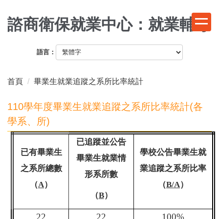
跳
到
諮商衛保就業中心：就業輔導
主
要
語言：
內
容
區
首頁
畢業生就業追蹤之系所比率統計
110學年度畢業生就業追蹤之系所比率統計(各
學系、所)
已追蹤並公告
已有畢業生
學校公告畢業生就
畢業生就業情
之系所總數
業追蹤之系所比率
形系所數
（
A
）
（
B/A
）
（
B
）
22
22
100%