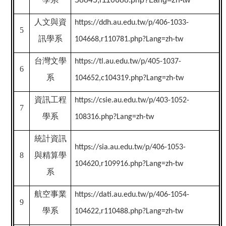
人文與資
https://ddh.au.edu.tw/p/406-1033-
5
訊學系
104668,r110781.php?Lang=zh-tw
台灣文學
https://tl.au.edu.tw/p/405-1037-
6
系
104652,c104319.php?Lang=zh-tw
資訊工程
https://csie.au.edu.tw/p/403-1052-
7
學系
108316.php?Lang=zh-tw
統計資訊
https://sia.au.edu.tw/p/406-1053-
8
與精算學
104620,r109916.php?Lang=zh-tw
系
航空事業
https://dati.au.edu.tw/p/406-1054-
9
學系
104622,r110488.php?Lang=zh-tw