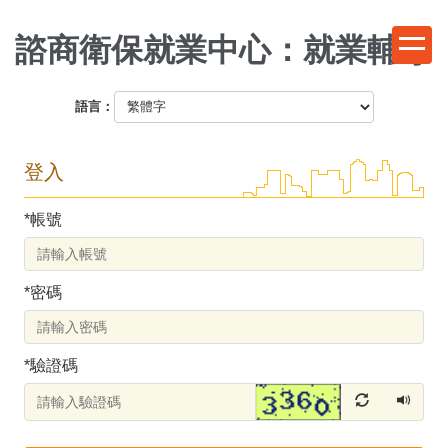
跳
到
諮商衛保就業中心：就業輔導
主
要
語言：
內
容
區
登入
*
帳號
*
密碼
*
驗證碼